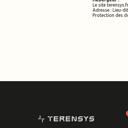
Le site terensys.
Adresse : Lieu-d
Protection des d
locat