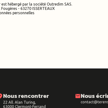
fr est hébergé par la société Outredim SAS.
it Fougères - 63270 ISSERTEAUX
onnées personnelles
Nous rencontrer
Nous écri
ion_on
mail
22 All. Alan Turing,
63000 Clermont-Ferrand